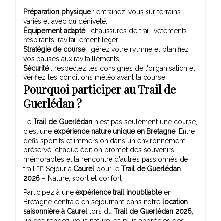
Préparation physique
: entraînez-vous sur terrains
variés et avec du dénivelé.
Équipement adapté
: chaussures de trail, vêtements
respirants, ravitaillement léger.
Stratégie de course
: gérez votre rythme et planifiez
vos pauses aux ravitaillements.
Sécurité
: respectez les consignes de l'organisation et
vérifiez les conditions météo avant la course.
Pourquoi participer au Trail de
Guerlédan ?
Le
Trail de Guerlédan
n'est pas seulement une course,
c'est une
expérience nature unique en Bretagne
. Entre
défis sportifs et immersion dans un environnement
préservé, chaque édition promet des souvenirs
mémorables et la rencontre d'autres passionnés de
trail.🏃‍♂️ Séjour à
Caurel
pour le
Trail de Guerlédan
2026
– Nature, sport et confort
Participez à une
expérience trail inoubliable
en
Bretagne centrale en séjournant dans notre
location
saisonnière à Caurel
lors du
Trail de Guerlédan 2026
,
un des rendez-vous nature les plus appréciés des