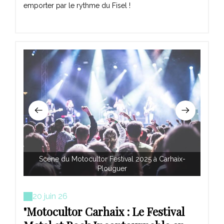
emporter par le rythme du Fisel !
Scène du Motocultor Festival 2025 à Carhaix-
Ambian
Plouguer
20 juin 26
"Motocultor Carhaix : Le Festival